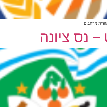
אזורית מרחבים
 נס ציונה