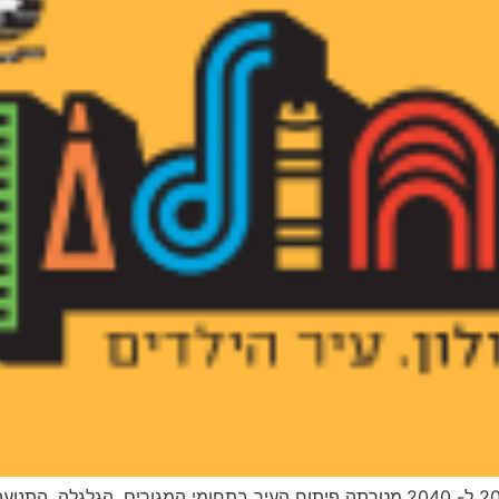
עדכון תוכנית המתאר הכוללנית של העיר חולון מ-2030 ל- 2040.מטרתה פיתוח העיר בתח