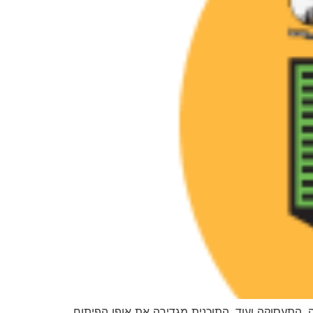
ומי המגורים, הגלגלה, התנועה, התעסוקה ועוד. התוכנית מגדירה את אופן הפיתוח