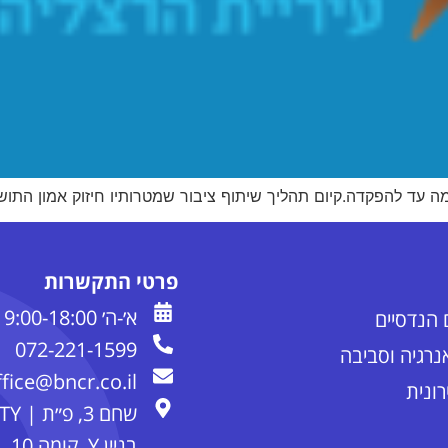
מה עד להפקדה.קיום תהליך שיתוף ציבור שמטרותיו חיזוק אמון התוש
פרטי התקשרות
א׳-ה׳ 9:00-18:00
072-221-1599
אנרגיה וסביבה
ffice@bncr.co.il
ונית
שחם 3,
בניין Y, קומה 10