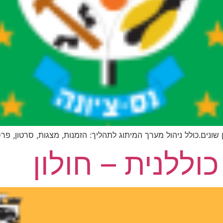
ן שונים.כולל ניהול מערך המיתוג לתהליך: הזמנות, מצגות, סרטון, פר
וללנית – חולון