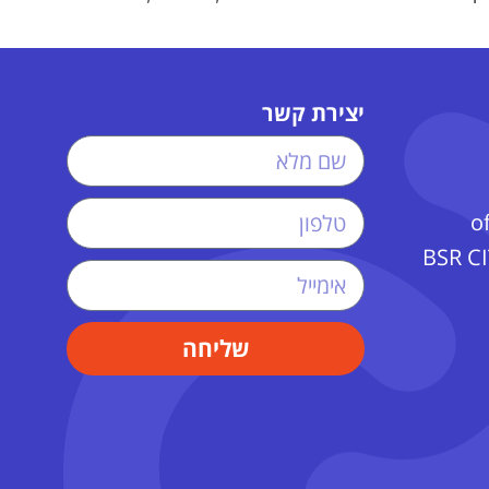
יצירת קשר
o
 פ״ת | BSR CITY
שליחה